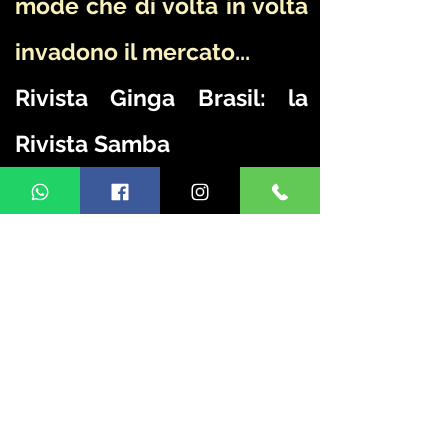
mode che di volta in volta
invadono il mercato...
Rivista Ginga Brasil: la
Rivista Samba
Cante e Toque: i samba
più eseguiti in radio e
concerti. Tutti i brani
crittografati con accordi
per Cavaquinho, Banjo e
Chitarra.