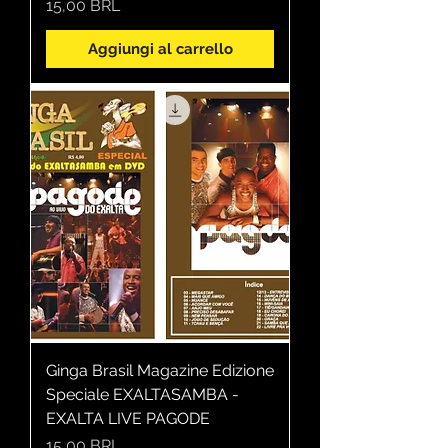
Prezzo
15,00 BRL
Aggiungi al carrello
Ginga Brasil Magazine Edizione
Speciale EXALTASAMBA -
EXALTA LIVE PAGODE
Prezzo
15,00 BRL