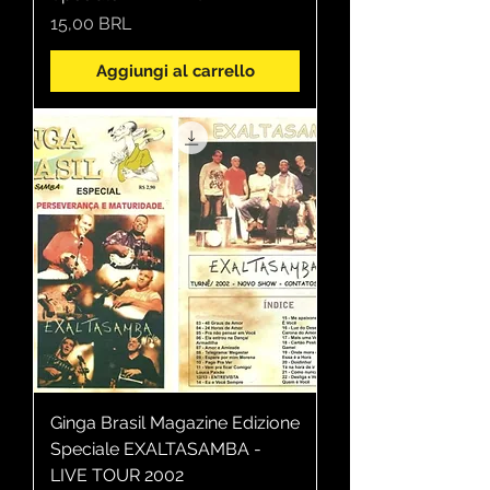
Prezzo
15,00 BRL
Aggiungi al carrello
Ginga Brasil Magazine Edizione
Speciale EXALTASAMBA -
LIVE TOUR 2002