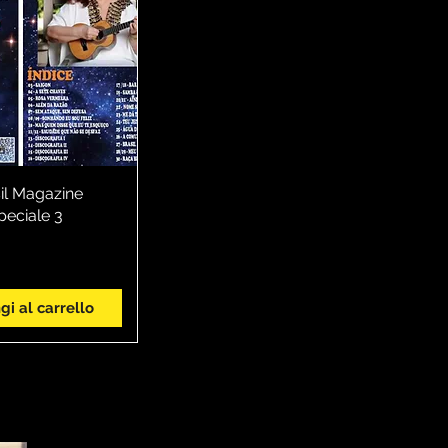
il Magazine
sta rapida
peciale 3
i al carrello