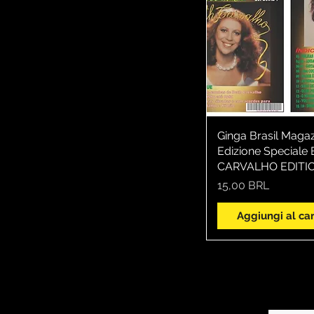
Ginga Brasil Maga
Vista rapid
Edizione Speciale
CARVALHO EDITIO
Prezzo
15,00 BRL
Aggiungi al car