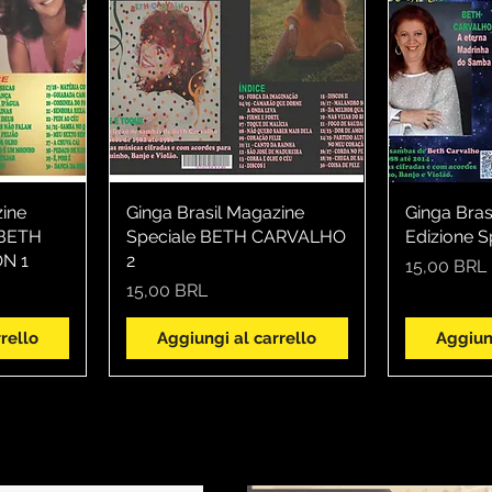
zine
a
Ginga Brasil Magazine
Vista rapida
Ginga Bras
Vi
 BETH
Speciale BETH CARVALHO
Edizione S
N 1
2
Prezzo
15,00 BRL
Prezzo
15,00 BRL
rello
Aggiungi al carrello
Aggiung