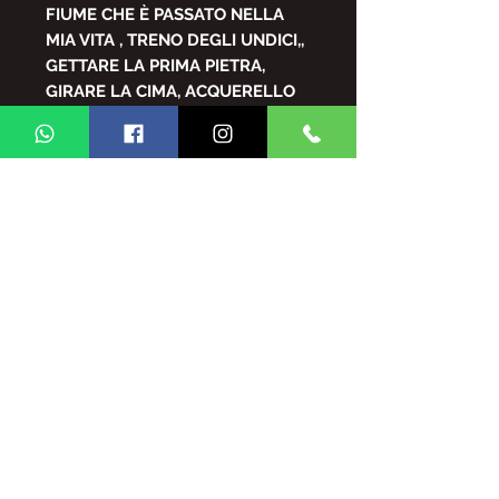
FIUME CHE È PASSATO NELLA
MIA VITA , TRENO DEGLI UNDICI,,
GETTARE LA PRIMA PIETRA,
GIRARE LA CIMA, ACQUERELLO
BRASILIANO, APRIRE LA
FINESTRA, PARERE, SOLO L'ÔME,
BARRACÃO/LATTA PER ACQUA,
BATTUQUE IN CUCINA, PEPE A
VATAPÁ, L'ALBA VIENE VERSO,
CHE PARTE PORTA SAUDADE, È
VITA CHE SEGUE, MATERIA CON
ZECA PAGODINHO
file PDF
E' VIETATA LA RIPRODUZIONE
TOTALE/E/O PARZIALE DEL
CONTENUTO DELLA RIVISTA
GINGA BRASIL SENZA