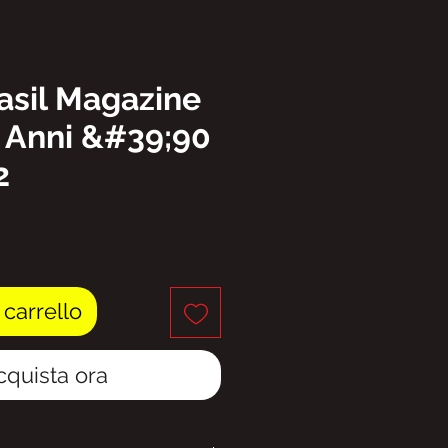
asil Magazine
 Anni &#39;90
2
rezzo
 carrello
cquista ora