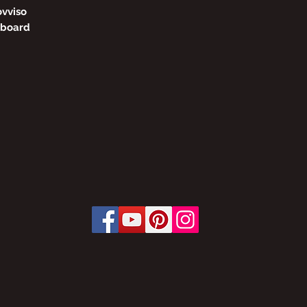
ovviso
lboard