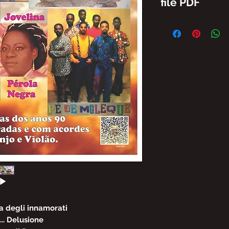
file PDF
E' VIETATA LA RI
PARZIALE DEL CON
BRASIL SENZA AUT
E SANZIONI PREVI
LEGGE 19 FEBBRAIO
a degli innamorati
.. Delusione