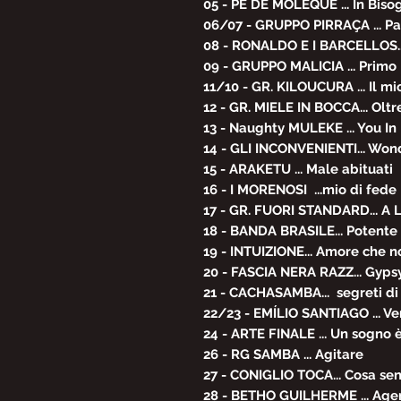
05 - PÉ DE MOLEQUE ... In Bis
06/07 - GRUPPO PIRRAÇA ... Pa
08 - RONALDO E I BARCELLOS.
09 - GRUPPO MALICIA ... Primo
11/10 - GR. KILOUCURA ... Il m
12 - GR. MIELE IN BOCCA... Olt
13 - Naughty MULEKE ... You I
14 - GLI INCONVENIENTI... Won
15 - ARAKETU ... Male abituati
16 - I MORENOSI ...mio di fede
17 - GR. FUORI STANDARD... A 
18 - BANDA BRASILE... Potente
19 - INTUIZIONE... Amore che n
20 - FASCIA NERA RAZZ... Gyp
21 - CACHASAMBA... segreti di
22/23 - EMÍLIO SANTIAGO ... Ve
24 - ARTE FINALE ... Un sogno
26 - RG SAMBA ... Agitare
27 - CONIGLIO TOCA... Cosa se
28 - BETHO GUILHERME ... Ag