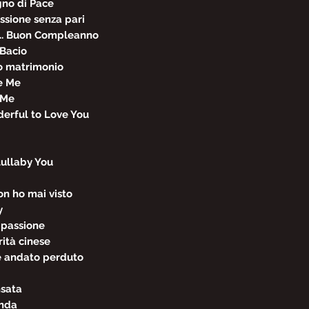
ogno di Pace
ssione senza pari
.. Buon Compleanno
 Bacio
io matrimonio
re Me
n Me
derful to Love You
Lullaby You
on ho mai visto
sy
 passione
rità cinese
 è andato perduto
nsata
enda