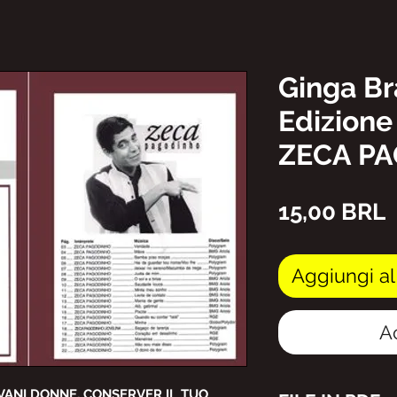
Ginga Br
Edizione
ZECA PA
P
15,00 BRL
Aggiungi al
A
OVANI DONNE, CONSERVER IL TUO