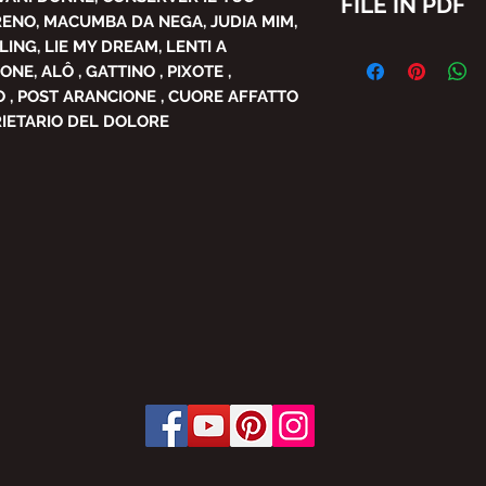
FILE IN PDF
RENO, MACUMBA DA NEGA, JUDIA MIM,
LING, LIE MY DREAM, LENTI A
E' VIETATA LA RI
E, ALÔ , GATTINO , PIXOTE ,
PARZIALE DEL CON
BRASIL SENZA AU
IO , POST ARANCIONE , CUORE AFFATTO
SOGGETTE A SANZI
PRIETARIO DEL DOLORE
DALLA LEGGE.
LEGGE 19 FEBBRAIO