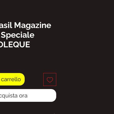
asil Magazine
 Speciale
MOLEQUE
rezzo
 carrello
cquista ora