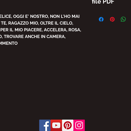
file PDF
E' VIETATA LA RI
LICE, OGGI E' NOSTRO, NON L'HO MAI
PARZIALE DEL CON
TE, RAGAZZO MIO, OLTRE IL CIELO,
BRASIL SENZA AU
ER IL MIO PIACERE, ACCELERA, ROSA,
SOGGETTE A SANZI
O, TROVARE ANCHE IN CAMERA,
DALLA LEGGE.
OMMENTO
LEGGE 19 FEBBRAIO