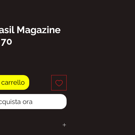
asil Magazine
 70
rezzo
 carrello
cquista ora