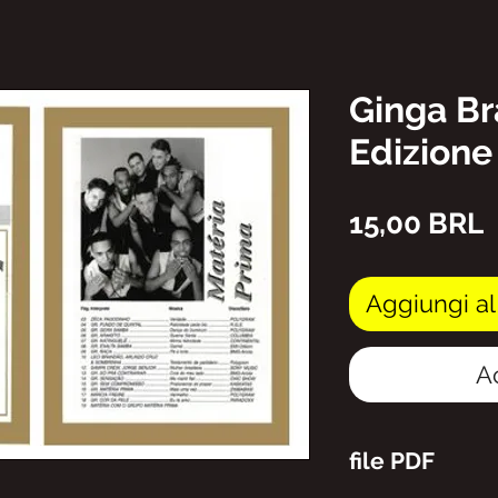
Ginga Br
Edizione
P
15,00 BRL
Aggiungi al
A
file PDF