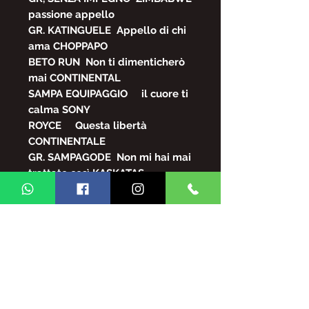
passione appello
GR. KATINGUELE
Appello di chi
ama CHOPPAPO
BETO RUN
Non ti dimenticherò
mai CONTINENTAL
SAMPA EQUIPAGGIO
il cuore ti
calma SONY
ROYCE
Questa libertà
CONTINENTALE
GR. SAMPAGODE
Non mi hai mai
trattato così KASKATAS
ELIANA DE LIMA Dove sei?
RGE
GRUPPO MALICIA
KASKATAS
Bonanza
GR. IN TEMPO
Nessuna uscita
ZIMBABWE
GR. SOLO PER GIRARE
Ti amo
senza paura BMG - Ariola
GRUPPO SAMBA K
E sempre così