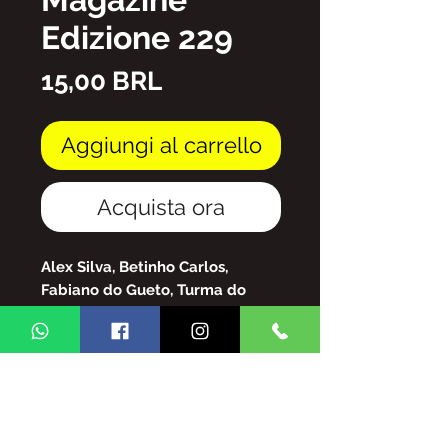
Edizione 229
Prezzo
15,00 BRL
Aggiungi al carrello
Acquista ora
Alex Silva, Betinho Carlos,
Fabiano do Gueto, Turma do
Pagode, Ferrugem, Tiee,
Dilsinho, Reinaldo, Pixote, vado a
Sereno, tra tanti rinomati artisti
di samba.
file PDF