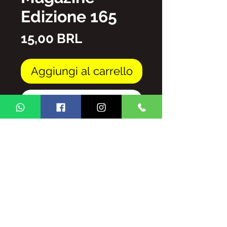
Edizione 165
Prezzo
15,00 BRL
Aggiungi al carrello
Acquista ora
file PDF
E' VIETATA LA RIPRODUZIONE
TOTALE/E/O PARZIALE DEL
CONTENUTO DELLA RIVISTA
GINGA BRASIL SENZA
AUTORIZZAZIONE,
SOGGETTE A SANZIONI E
SANZIONI PREVISTE DALLA