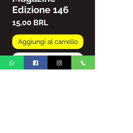
Edizione 146
Prezzo
15,00 BRL
Aggiungi al carrello
Acquista ora
file PDF
E' VIETATA LA RIPRODUZIONE
TOTALE/E/O PARZIALE DEL
CONTENUTO DELLA RIVISTA
GINGA BRASIL SENZA
AUTORIZZAZIONE,
SOGGETTE A SANZIONI E
SANZIONI PREVISTE DALLA