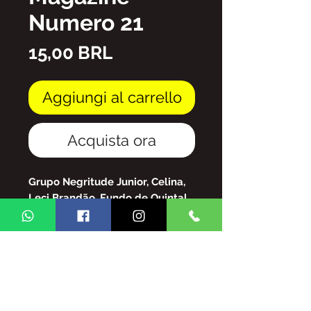
Numero 21
Prezzo
15,00 BRL
Aggiungi al carrello
Acquista ora
Grupo Negritude Junior, Celina,
Leci Brandão, Fundo de Quintal,
Grupo Raça, Roberto Ribeiro, So
Preto Without Prejudice e molti
altri!
file PDF