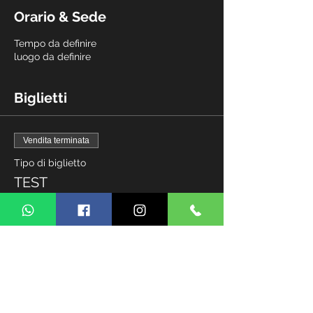
Orario & Sede
Tempo da definire
luogo da definire
Biglietti
Vendita terminata
Tipo di biglietto
TEST
Scopri di più
Prezzo
1,00 BRL