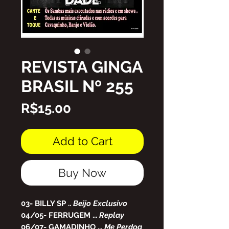
REVISTA GINGA
BRASIL Nº 255
Price
R$15.00
Add to Cart
Buy Now
03- BILLY SP
..
Beijo Exclusivo
04/05- FERRUGEM
...
Replay
06/07- GAMADINHO
...
Me Perdoa