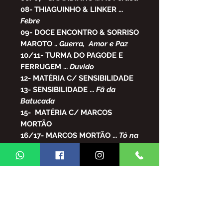
08- THIAGUINHO & LINKER
...
Febre
09- DOCE ENCONTRO & SORRISO
MAROTO
..
Guerra, Amor e Paz
10/11- TURMA DO PAGODE E
FERRUGEM
...
Duvido
12- MATÉRIA C/ SENSIBILIDADE
13- SENSIBILIDADE
...
Fã da
Batucada
15- MATÉRIA C/ MARCOS
MORTÃO
16/17- MARCOS MORTÃO
...
Tô na
Pista
18-GABRIELZINHO
..
Baby 95
20/21- SUEL E MENOS É MAIS
...
Vitamina C
22/23- SP5
...
Mar de Segredos
24- MATÉRIA C/ BETINHO
CARLOS