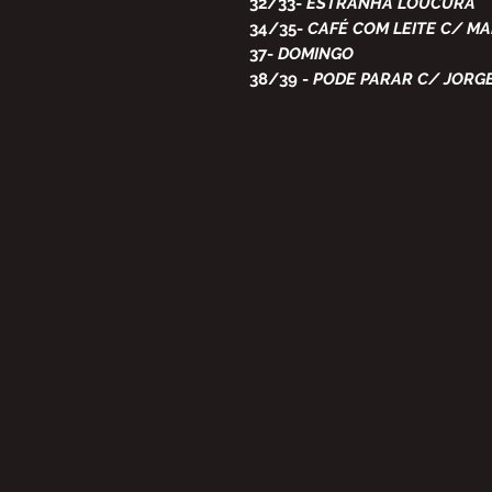
32/33-
ESTRANHA LOUCURA
34/35-
CAFÉ COM LEITE C/ MA
37-
DOMINGO
38/39 -
PODE PARAR C/ JORG