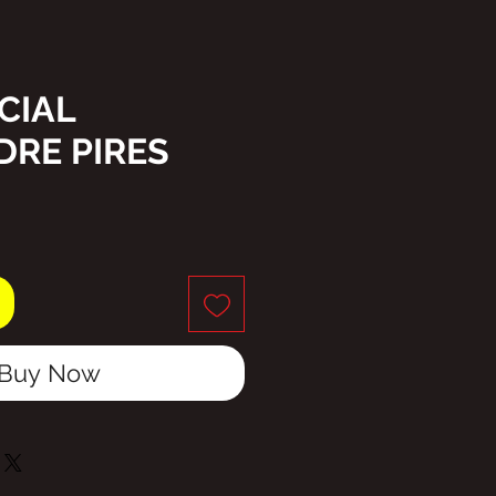
CIAL
RE PIRES
ice
Buy Now