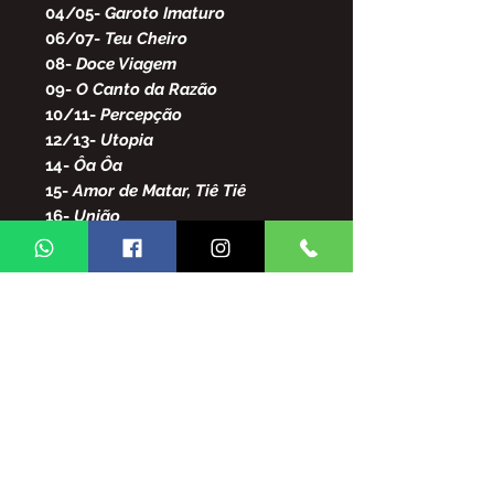
04/05-
Garoto Imaturo
06/07-
Teu Cheiro
08-
Doce Viagem
09-
O Canto da Razão
10/11-
Percepção
12/13-
Utopia
14-
Ôa Ôa
15-
Amor de Matar, Tiê Tiê
16-
União
17-
Discos
18-
Valeu Demais
19-
Bom-Bocado
20-
Iraê
21-
Nova Era
22-
Medo
23-
Romance de Verão
24-
Dindinha
25-
Temporal
26/27-
Trapaça