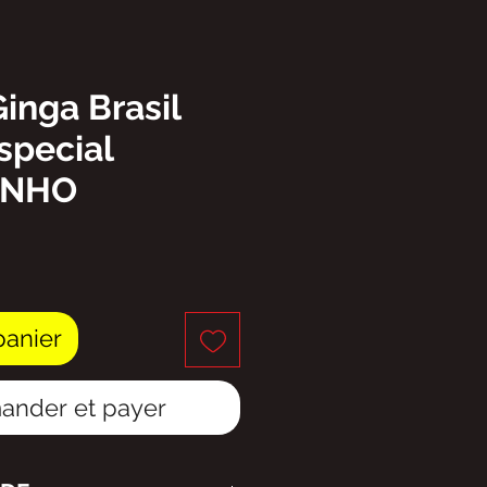
Ginga Brasil
special
INHO
ix
panier
nder et payer