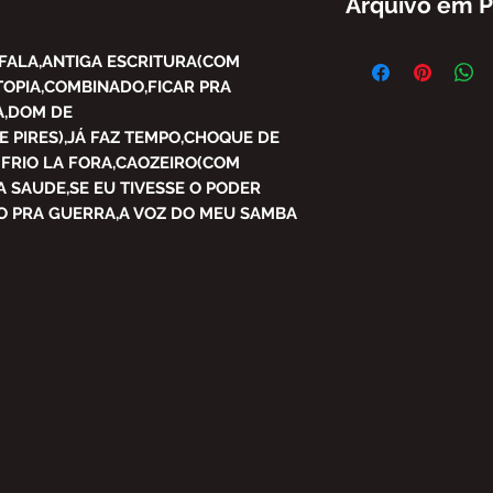
Arquivo em 
FICA PROIBIDA A 
FALA,ANTIGA ESCRITURA(COM
PARCIAL DO CONT
TOPIA,COMBINADO,FICAR PRA
BRASIL SEM AUTO
A,DOM DE
SUJEITO ÀS PENAL
PIRES),JÁ FAZ TEMPO,CHOQUE DE
OFERECE.
 FRIO LA FORA,CAOZEIRO(COM
LEI Nº 9.610, DE 1
A SAUDE,SE EU TIVESSE O PODER
O PRA GUERRA,A VOZ DO MEU SAMBA