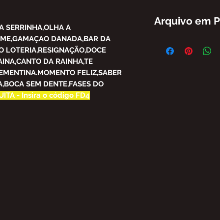
Arquivo em 
A SERRINHA,OLHA A
AME,GAMAÇAO DANADA,BAR DA
FICA PROIBIDA A 
TO LOTERIA,RESIGNAÇÃO,DOCE
PARCIAL DO CONT
INA,CANTO DA RAINHA,TE
BRASIL SEM AUTO
SUJEITO ÀS PENAL
EMENTINA.MOMENTO FELIZ,SABER
OFERECE.
,BOCA SEM DENTE,FASES DO
LEI Nº 9.610, DE 1
ITA - Insira o código FD4