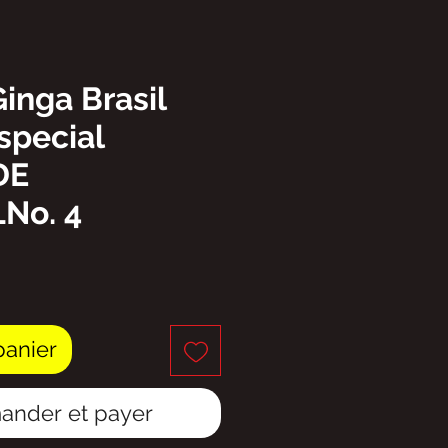
Ginga Brasil
special
DE
No. 4
ix
panier
nder et payer