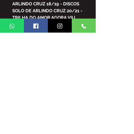
ARLINDO CRUZ 18/19 - DISCOS
SOLO DE ARLINDO CRUZ 20/21 -
TRILHA DO AMOR,AGORA VIU
QUE PERDEU E CHORA ,VAI
EMBORA TRISTEZA,QUANDO
FALO DE AMOR,
TESTAMENTO DE PARTIDEIRO
,ME DÊ UM TEMPO PRA
PENSAR, NÃO PENSO EM MAIS
NADA
Arquivo em PDF
FICA PROIBIDA A REPRODUÇÃO
TOTAL/E/OU PARCIAL DO
CONTEUDO DA REVISTA GINGA
BRASIL SEM AUTORIZAÇÃO DA
MESMA,
SUJEITO ÀS PENALIDADES E