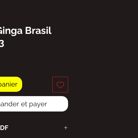
Ginga Brasil
3
ix
panier
nder et payer
PDF