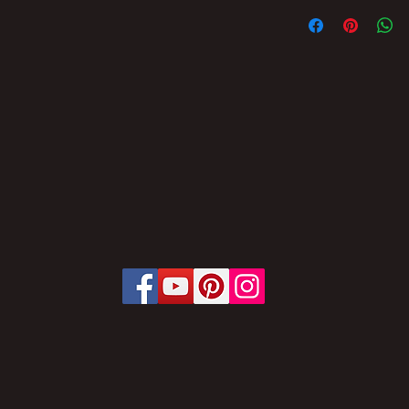
FICA PROIBIDA A 
PARCIAL DO CONT
BRASIL SEM AUTO
SUJEITO ÀS PENAL
OFERECE.
LEI Nº 9.610, DE 1