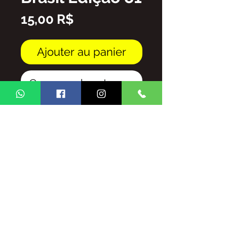
Prix
15,00 R$
Ajouter au panier
Commander et payer
Arquivo em PDF
FICA PROIBIDA A REPRODUÇÃO
TOTAL/E/OU PARCIAL DO
CONTEUDO DA REVISTA GINGA
BRASIL SEM AUTORIZAÇÃO DA
MESMA, SUJEITO ÀS
PENALIDADES E SANSÕES QUE A
LEI OFERECE.
LEI Nº 9.610, DE 19 DE FEVEREIRO