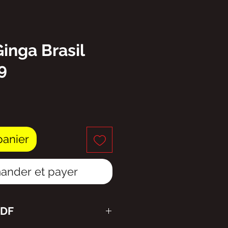
Ginga Brasil
9
ix
panier
nder et payer
PDF