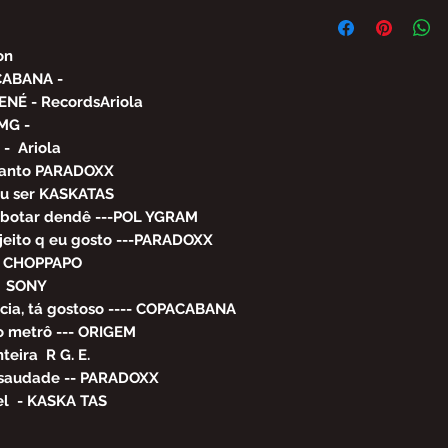
FICA PROIBIDA A 
PARCIAL DO CONT
BRASIL SEM AUTO
on
ÀS PENALIDADES E
CABANA -
LEI Nº 9.610, DE 1
ENÉ - RecordsAriola
MG -
- Ariola
tanto PARADOXX
u ser KASKATAS
botar dendê ---POL YGRAM
eito q eu gosto ---PARADOXX
l CHOPPAPO
s SONY
a, tá gostoso ---- COPACABANA
 metrô --- ORIGEM
eira R G. E.
 saudade -- PARADOXX
el - KASKA TAS