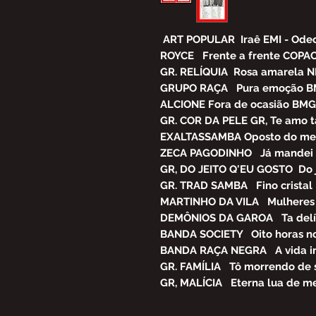
ART POPULAR Iraê EMI - Ode
ROYCE Frente a frente COPA
GR. RELÍQUIA Rosa amarela N
GRUPO RAÇA Pura emoção B
ALCIONE Fora de ocasião BMG 
GR. COR DA PELE GR, Te amo 
EXALTASSAMBA Oposto do me
ZECA PAGODINHO Já mandei 
GR, DO JEITO Q'EU GOSTO Do j
GR. TRAD SAMBA Fino crista
MARTINHO DA VILA Mulhere
DEMÔNIOS DA GAROA Ta delíci
BANDA SOCIETY Oito horas no
BANDA RAÇA NEGRA A vida int
GR. FAMÍLIA Tô morrendo de
GR, MALÍCIA Eterna lua de m