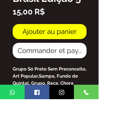
Prix
15,00 R$
Ajouter au panier
Commander et payer
Grupo Só Preto Sem Preconceito,
Art Popular,Sampa, Fundo de
Quintal, Grupo, Raça, Chora
Menino, Br.Pirraça.Mussum,
Yvone Lara,Boca Nervosa, dentre
tantos grandes da nossa música.
Arquivo em PDF
FICA PROIBIDA A REPRODUÇÃO