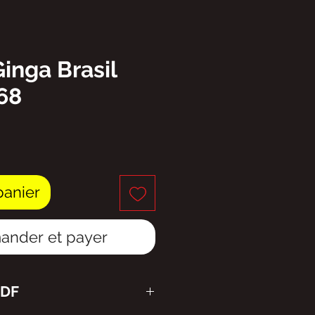
Ginga Brasil
68
ix
panier
nder et payer
PDF