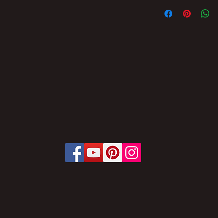
FICA PROIBIDA A 
PARCIAL DO CONT
BRASIL SEM AUTO
SUJEITO ÀS PENAL
OFERECE.
LEI Nº 9.610, DE 1