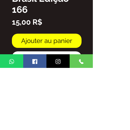
166
Prix
15,00 R$
Ajouter au panier
Commander et payer
Arquivo em PDF
FICA PROIBIDA A REPRODUÇÃO
TOTAL/E/OU PARCIAL DO
CONTEUDO DA REVISTA GINGA
BRASIL SEM AUTORIZAÇÃO DA
MESMA,
SUJEITO ÀS PENALIDADES E
SANSÕES QUE A LEI OFERECE.