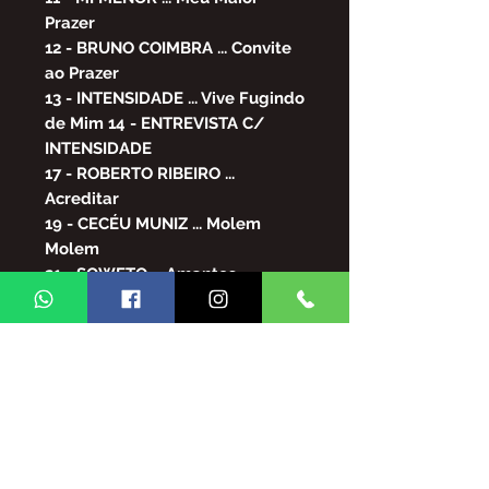
Prazer
12 - BRUNO COIMBRA ... Convite
ao Prazer
13 - INTENSIDADE ... Vive Fugindo
de Mim 14 - ENTREVISTA C/
INTENSIDADE
17 - ROBERTO RIBEIRO ...
Acreditar
19 - CECÉU MUNIZ ... Molem
Molem
21 - SOWETO ... Amantes
23 - VALTINHO JOTA ... É Hora de
Partir
24 - DUDU NOBRE ... Goiabada
Cascão
25 -
WILSINHO/SALGADINHO/PÉRIC
LES/DOUGLAS ... Dia dos
Namorados