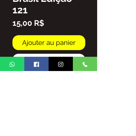
121
Prix
15,00 R$
Ajouter au panier
Commander et payer
Arquivo em PDF
FICA PROIBIDA A REPRODUÇÃO
TOTAL/E/OU PARCIAL DO
CONTEUDO DA REVISTA GINGA
BRASIL SEM AUTORIZAÇÃO DA
MESMA,
SUJEITO ÀS PENALIDADES E
SANSÕES QUE A LEI OFERECE.