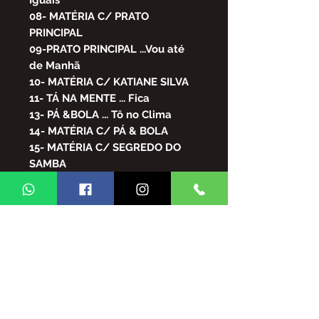
08- MATÉRIA C/ PRATO
PRINCIPAL
09-PRATO PRINCIPAL ...Vou até
de Manhã
10- MATÉRIA C/ KATIANE SILVA
11- TÁ NA MENTE ... Fica
13- PÁ &BOLA ... Tô no Clima
14- MATÉRIA C/ PÁ & BOLA
15- MATÉRIA C/ SEGREDO DO
SAMBA
16- SEGREDO DO SAMBA ... Vou
Curtir
18- DIOGO NOGUEIRA ...Desejo
me Chama
20- PIXOTE ... Uma Simples Carta
21- MATÉRIA C/ STILLO DE SER
22- REINALDO ... um Vencedor
23- GRUPO ÉDEM ... Sou da
Madrugada