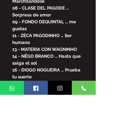
Marchitándose
08 - CLASE DEL PAGODE ...
Sorpresa de amor
09 - FONDO DEQUINTAL ... me
gustas
11 - ZÉCA PAGODINHO ... Ser
humano
13 - MATERIA CON WAGNINHO
14 - NÊGO BRANCO ... Hasta que
salga el sol
16 - DIOGO NOGUEIRA ... Prueba
tu suerte
17 - BUEN GUSTO ... darte amor
18 - ROBERTO RIBEIRO ...
Compartiendo
19 - RUST - Saudade no es
soledad
20 - DILSINHO / MUMUZINHO ...
Tu puedes saber
21 - ARTE POPULAR ... Más de la