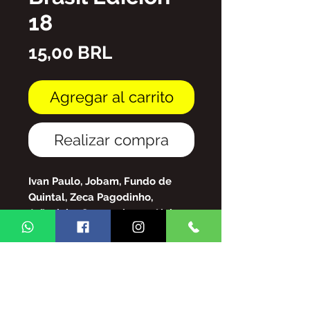
18
Precio
15,00 BRL
Agregar al carrito
Realizar compra
Ivan Paulo, Jobam, Fundo de
Quintal, Zeca Pagodinho,
Joãozinho Carnavalesco, Alcione,
Jovelina Pérola Negra, Royce,
Eliana de Lima entre muchos
otros.
archivo PDF