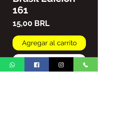
161
Precio
15,00 BRL
Agregar al carrito
Realizar compra
archivo PDF
LA REPRODUCCIÓN TOTAL Y / O
PARCIAL DEL CONTENIDO DE LA
REVISTA GINGA BRASIL ESTÁ
PROHIBIDA SIN AUTORIZACIÓN,
SUJETO A SANCIONES Y
SANCIONES QUE DISPONE LA LEY.
LEY N ° 9.610, DE 19 DE FEBRERO