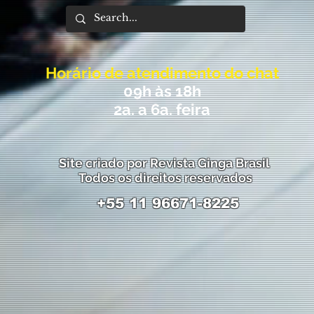
Horário de atendimento do chat
09h às 18h
2a. a 6a. feira
Site criado por Revista Ginga Brasil
Todos os direitos reservados
+55 11 96671-8225