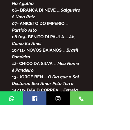
Na Agulha
06-
BRANCA DI NEVE
...
Salgueiro
é Uma Raiz
07- ANICETO DO IMPÉRIO ...
Partido Alto
08/09-
BENITO DI PAULA
...
Ah,
Como Eu Amei
10/11-
NOVOS BAIANOS
...
Brasil
Pandeiro
12-
CHICO DA SILVA
...
Meu Nome
é Pandeiro
13-
JORGE BEN
...
O Dia que o Sol
Declarou Seu Amor Pela Terra
14/15-
DAVID CORREA
...
Estrela
De Oiá
16/17-
SIMONE
...
O Amanhã
18-
PAULINHO DA VIOLA
...
Recomeçar
19-
ELTON MEDEIROS
...