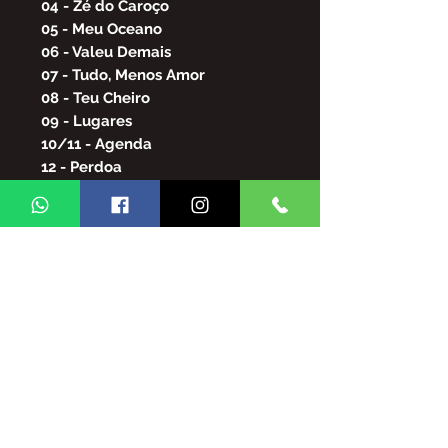
04 - Zé do Caroço
05 - Meu Oceano
06 - Valeu Demais
07 - Tudo, Menos Amor
08 - Teu Cheiro
09 - Lugares
10/11 - Agenda
12 - Perdoa
13 - Vai Ter Que Me Aturar
14 - Ousadia do Olhar
15 - Um Raro Prazer
16 - Discos de Carreira I
17 - Discos de Carreira II
18/19 - Matéria c/ Leci Brandão
20/21 - Mesmo Estando
Separados
22 - Um Sonho de Amor
23 - Samba É Samba
24 - Mulher de Fibra
25 - Supera