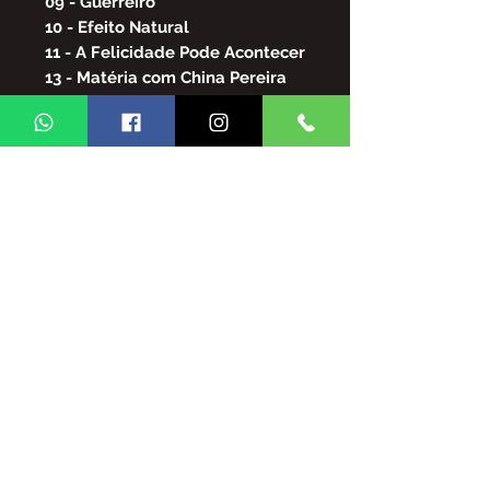
09 - Guerreiro
10 - Efeito Natural
11 - A Felicidade Pode Acontecer
13 - Matéria com China Pereira
14 - Ponto Final
15/16 - Diz Saravá
17 - É Fácil Julgar
18/19 - Repeteco
20 - Não Tem Chá Nem Colher
21 - Tudo Bem
22 - Minha
Arquivo em PDF
FICA PROIBIDA A REPRODUÇÃO
TOTAL/E/OU PARCIAL DO
CONTEUDO DA REVISTA GINGA
BRASIL SEM AUTORIZAÇÃO DA
MESMA,