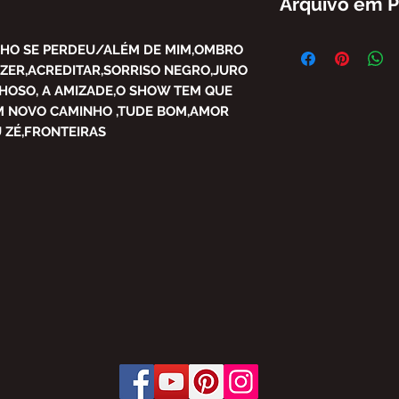
Arquivo em 
FICA PROIBIDA A 
HO SE PERDEU/ALÉM DE MIM,OMBRO
PARCIAL DO CONT
ZER,ACREDITAR,SORRISO NEGRO,JURO
BRASIL SEM AUTO
HOSO, A AMIZADE,O SHOW TEM QUE
SUJEITO ÀS PENAL
UM NOVO CAMINHO ,TUDE BOM,AMOR
OFERECE.
U ZÉ,FRONTEIRAS
LEI Nº 9.610, DE 1