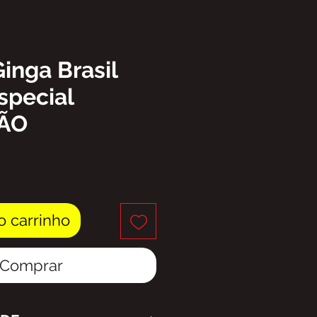
Ginga Brasil
special
ÃO
eço
o carrinho
Comprar