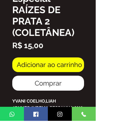
RAÍZES DE
PRATA 2
(COLETÂNEA)
Preço
R$ 15,00
Adicionar ao carrinho
Comprar
YVANI COELHO,LIAH
JONNES,JUREMA PESSANHA,ANA
ELISA,APARECIDA
CAMARGOS,PURA RAÇA,CIDA
NOSTRA,VELHA GUARDA DA