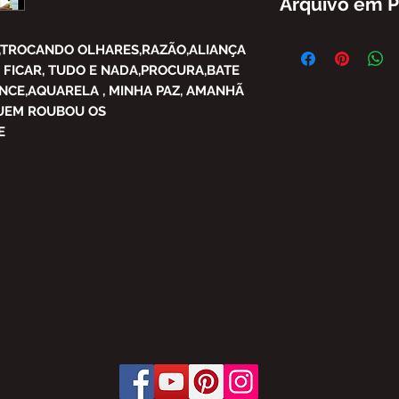
Arquivo em 
FICA PROIBIDA A 
O,TROCANDO OLHARES,RAZÃO,ALIANÇA
PARCIAL DO CONT
FICAR, TUDO E NADA,PROCURA,BATE
BRASIL SEM AUTO
CE,AQUARELA , MINHA PAZ, AMANHÃ
SUJEITO ÀS PENAL
QUEM ROUBOU OS
OFERECE.
E
LEI Nº 9.610, DE 1