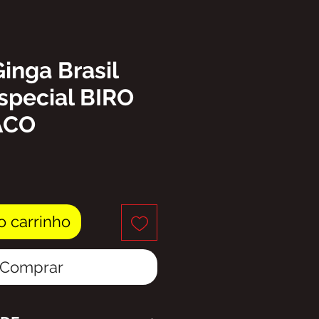
Ginga Brasil
special BIRO
ACO
eço
o carrinho
Comprar