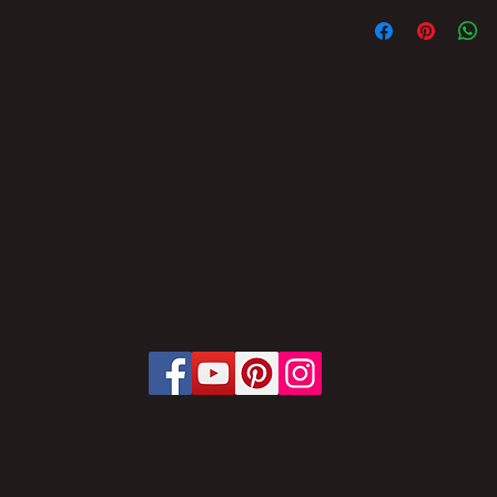
FICA PROIBIDA A 
PARCIAL DO CONT
BRASIL SEM AUTO
ÀS PENALIDADES E
LEI Nº 9.610, DE 1