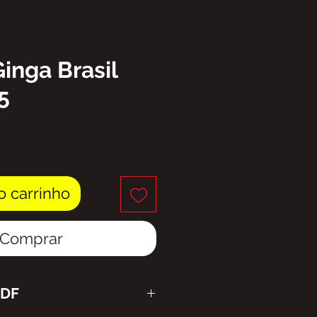
Ginga Brasil
5
eço
o carrinho
Comprar
PDF