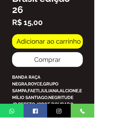
26
Preço
R$ 15,00
Adicionar ao carrinho
Comprar
BANDA RAÇA
NEGRA,ROYCE,GRUPO
SAMPA,FAETI,JULIANA,ALCIONE,E
MÍLIO SANTIAGO,NEGRITUDE
JR,BEBETO,JORGE DOURADO,
ELIANA DE LIMA.REINALDO,GR
UM TOQUE A MAIS,GR CASA
NOSSA,BIRO DO CAVACO,GR
KATINGUELÊ