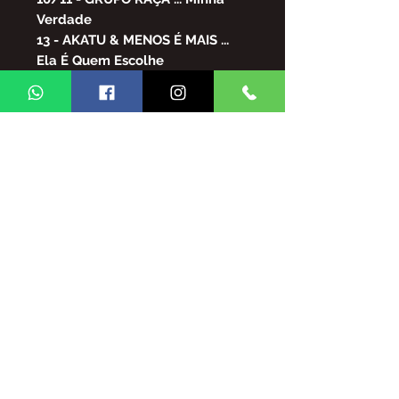
Verdade
13 - AKATU & MENOS É MAIS ...
Ela É Quem Escolhe
14/15 - MATÉRIA COM GRUPO
SOU MULEKE
16 - GRUPO SOU MULEKE ...
Clima de Estréia
18 - MATÉRIA COM ALEXANDRE
MARMITA
19 - ALEXANDRE MARMITA ...
Quem Dera o Tempo
20 /21 - GAMAÇÃO &
KATINGUELÊ ... Ama-nheceu
22/23 - PÉRICLES & MARVVILA...
Nosso A-mor Quer Paz
24/25 - SENSAÇÃO ... Jeito de
Amar
26/27 - BANDA BRASIL ... Porque
Será ?