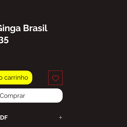
Ginga Brasil
35
eço
o carrinho
Comprar
PDF