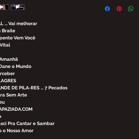
FICA PROIBIDA A 
PARCIAL DO CONT
BRASIL SEM AUTO
SUJEITO ÀS PENAL
... Vai melhorar
OFERECE.
 Braile
LEI Nº 9.610, DE 1
pente Vem Você
Vital
a Amanhã
e Dane o Mundo
erceber
ILAGRES
DE DE PILA-RES ... 7 Pecados
ura Sem Arte
eu
RAPAZIADA.COM
o
asci Pra Cantar e Sambar
go o Nosso Amor