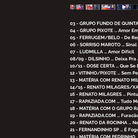
03 - GRUPO FUNDO DE QUINTAL 
04 - GRUPO PIXOTE ... Amor Em
05 - FERRUGEM/BELO - De Re
06 - SORRISO MAROTO ... Sinal 
07 - LUDMILLA ... Amor Difícil
08/09 - DILSINHO ... Deixa Pr
10/11 - DOSE CERTA ... Que S
12 - VITINHO/PIXOTE ... Sem P
13 - MATÉRIA COM RENATO M
14/15 - RENATO MILAGRES/XAN
16 - RENATO MILAGRES ... Pint
17 - RAPAZIADA.COM ... Tudo M
18 - MATÉRIA COM O GRUPO 
19 - RAPAZIADA.COM ... Furacã
20 - RENATO DA ROCINHA ... N
21 - FERNANDINHO SP ... É Fo
22 - MATÉRIA COM PEDRINHO