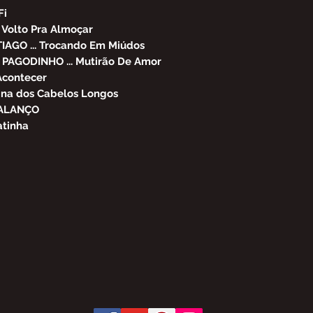
Fi
 Volto Pra Almoçar
IAGO ... Trocando Em Miúdos
PAGODINHO ... Mutirão De Amor
Acontecer
ina dos Cabelos Longos
BALANÇO
atinha