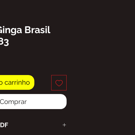
Ginga Brasil
83
eço
o carrinho
Comprar
PDF