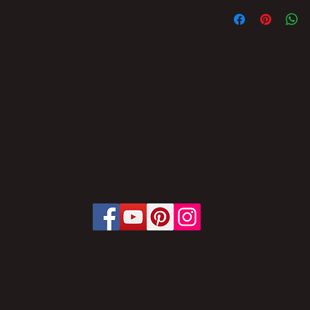
FICA PROIBIDA A 
PARCIAL DO CONT
BRASIL SEM AUTO
SUJEITO ÀS PENAL
OFERECE.
LEI Nº 9.610, DE 1