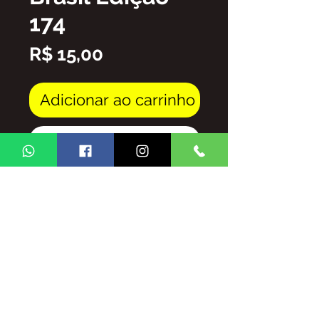
174
Preço
R$ 15,00
Adicionar ao carrinho
Comprar
Arquivo em PDF
FICA PROIBIDA A REPRODUÇÃO
TOTAL/E/OU PARCIAL DO
CONTEUDO DA REVISTA GINGA
BRASIL SEM AUTORIZAÇÃO DA
MESMA,
SUJEITO ÀS PENALIDADES E
SANSÕES QUE A LEI OFERECE.