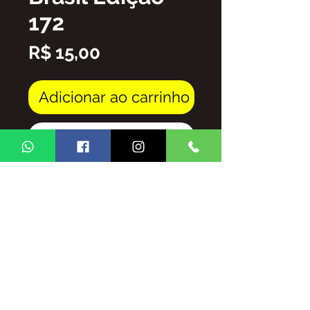
172
Preço
R$ 15,00
Adicionar ao carrinho
Comprar
Arquivo em PDF
FICA PROIBIDA A REPRODUÇÃO
TOTAL/E/OU PARCIAL DO
CONTEUDO DA REVISTA GINGA
BRASIL SEM AUTORIZAÇÃO DA
MESMA,
SUJEITO ÀS PENALIDADES E
SANSÕES QUE A LEI OFERECE.