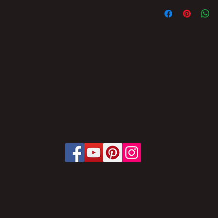
FICA PROIBIDA A 
PARCIAL DO CONT
BRASIL SEM AUTO
SUJEITO ÀS PENAL
OFERECE.
LEI Nº 9.610, DE 1