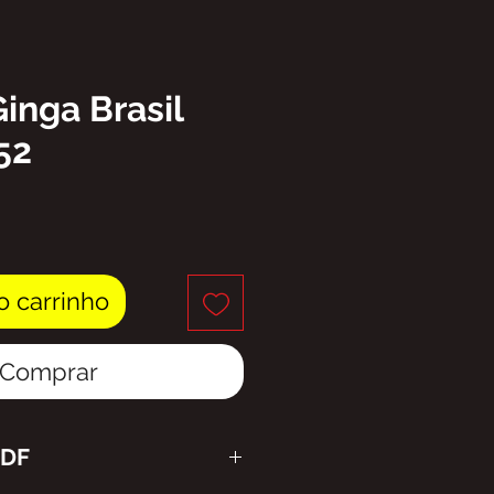
Ginga Brasil
52
eço
o carrinho
Comprar
PDF