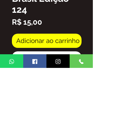
124
Preço
R$ 15,00
Adicionar ao carrinho
Comprar
Arquivo em PDF
FICA PROIBIDA A REPRODUÇÃO
TOTAL/E/OU PARCIAL DO
CONTEUDO DA REVISTA GINGA
BRASIL SEM AUTORIZAÇÃO DA
MESMA,
SUJEITO ÀS PENALIDADES E
SANSÕES QUE A LEI OFERECE.