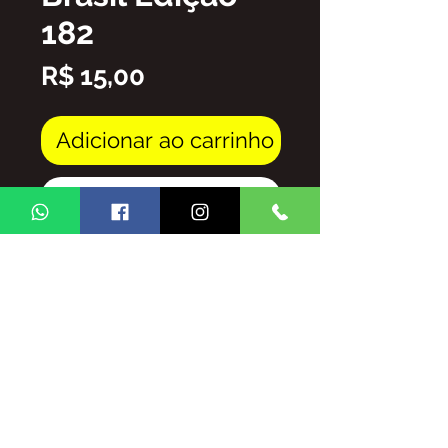
182
Preço
R$ 15,00
Adicionar ao carrinho
Comprar
Arquivo em PDF
FICA PROIBIDA A REPRODUÇÃO
TOTAL/E/OU PARCIAL DO
CONTEUDO DA REVISTA GINGA
BRASIL SEM AUTORIZAÇÃO DA
MESMA,
SUJEITO ÀS PENALIDADES E
SANSÕES QUE A LEI OFERECE.