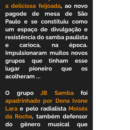
a deliciosa feijoada
, ao novo 
pagode de mesa de São 
Paulo e se constituiu como 
um espaço de divulgação e 
resistência do samba paulista 
e carioca, na época. 
Impulsionaram muitos novos 
grupos que tinham esse 
lugar pioneiro que os 
acolheram ...
O grupo
 JB Samba
 foi 
apadrinhado por Dona Ivone 
Lara 
e pelo radialista
 Moisés 
da Rocha
, também defensor 
do gênero musical que 