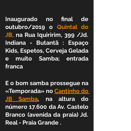
Inaugurado no final de 
outubro/2019 o 
Quintal do 
JB,
 na Rua Iquiririm, 399 /Jd. 
Indiana - Butantã : Espaço 
Kids, Espetos, Cerveja Gelada 
e muito Samba; entrada 
franca 
E o bom samba prossegue na 
«Temporada» no 
Cantinho do 
JB Samba
, na altura do 
número 17.600 da Av. Castelo 
Branco (avenida da praia) Jd. 
Real - Praia Grande .