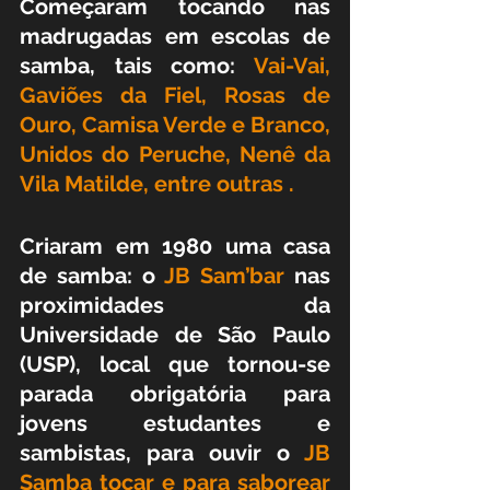
Começaram tocando nas 
madrugadas em escolas de 
samba, tais como: 
Vai-Vai, 
Gaviões da Fiel, Rosas de 
Ouro, Camisa Verde e Branco, 
Unidos do Peruche, Nenê da 
Vila Matilde, entre outras .
Criaram em 1980 uma casa 
de samba: o 
JB Sam’bar
 nas 
proximidades da 
Universidade de São Paulo 
(USP), local que tornou-se 
parada obrigatória para 
jovens estudantes e 
sambistas, para ouvir o
 JB 
Samba tocar e para saborear 