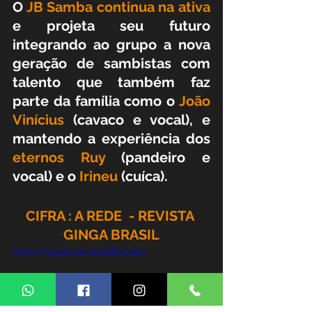
O 
JB Samba continua na ativa
e projeta seu futuro 
integrando ao grupo a nova 
geração de sambistas com 
talento que também faz 
parte da família como o 
João 
Vinícius 
(cavaco e vocal), e 
mantendo a experiência dos 
eternos Ruy 
(pandeiro e 
vocal) e o
 Irineu
 (cuíca). 
CIFRA : A REDE  - REVISTA 
GINGA BRASIL
https://youtu.be/aA5Btx0xjro