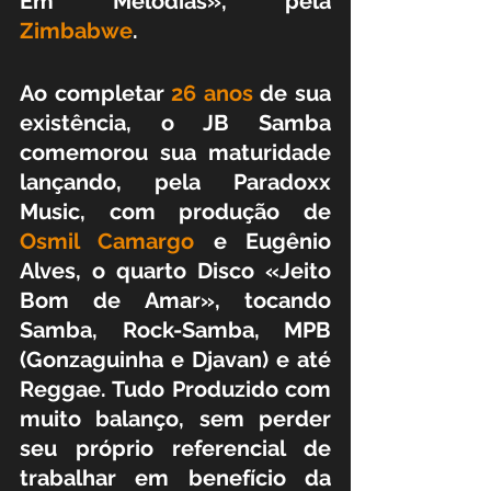
Em Melodias», pela 
Zimbabwe
.
Ao completar 
26 anos
 de sua 
existência, o JB Samba 
comemorou sua maturidade 
lançando, pela Paradoxx 
Music, com produção de
Osmil Camargo
 e Eugênio 
Alves, o quarto Disco «Jeito 
Bom de Amar», tocando 
Samba, Rock-Samba, MPB 
(Gonzaguinha e Djavan) e até 
Reggae. Tudo Produzido com 
muito balanço, sem perder 
seu próprio referencial de 
trabalhar em benefício da 