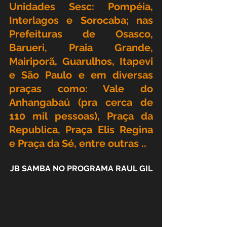
Unidades Sesc: Pompéia, 
Interlagos e Sorocaba; nas 
Prefeituras de Osasco, 
Barueri, Praia Grande, 
Mairiporã, Guarulhos, Itapevi 
e São Paulo e em diversas 
praças como: Vale do 
Anhangabaú (pra cerca de 
110 mil pessoas), Praça da 
Republica, Praça Elis Regina 
e Praça da Sé, entre outras ..
JB SAMBA NO PROGRAMA RAUL GIL