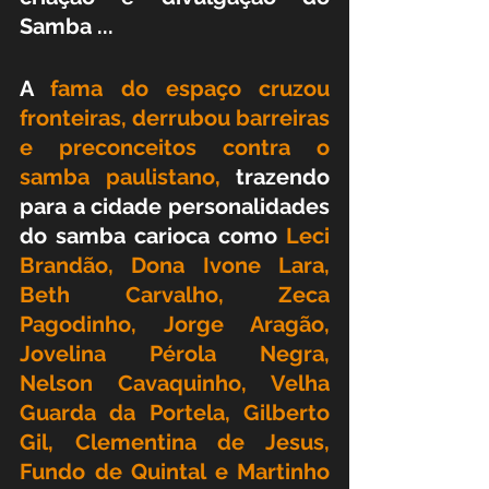
Samba ...
A 
fama do espaço cruzou 
fronteiras, derrubou barreiras 
e preconceitos 
contra o 
samba paulistano,
 trazendo 
para a cidade personalidades 
do samba carioca como
 Leci 
Brandão, Dona Ivone Lara, 
Beth Carvalho, Zeca 
Pagodinho, Jorge Aragão, 
Jovelina Pérola Negra, 
Nelson Cavaquinho, Velha 
Guarda da Portela, Gilberto 
Gil, Clementina de Jesus, 
Fundo de Quintal e Martinho 