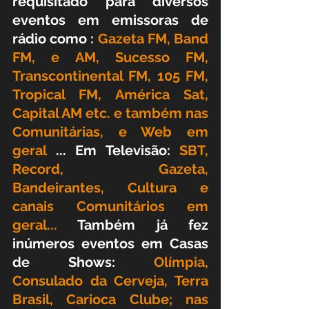
requisitado para diversos 
eventos em emissoras de 
rádio como : 
Gazeta FM, Band 
FM, e AM, Sucesso FM, 
Transcontinental FM, 105 FM, 
Tropical FM, América Sat, 
Capital AM etc. e também nas 
Comunitárias, e Web em 
geral
 ... Em Televisão: 
SBT, 
Record, Gazeta, 
Bandeirantes, Cultura e 
canais Comunitários em 
geral... 
Também já fez 
inúmeros eventos em Casas 
de Shows: 
Olímpia, 
Consulado da Cerveja, Terra 
Brasil, Carioca Clube; nas 