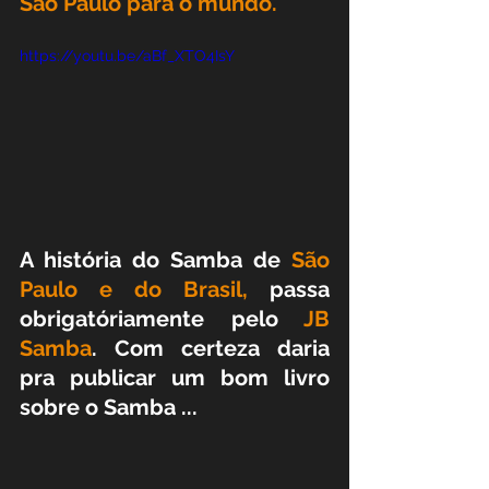
São Paulo para o mundo.
https://youtu.be/aBf_XTO4IsY
A história do Samba de 
São 
Paulo e do Brasil,
 passa 
obrigatóriamente pelo 
JB 
Samba
. Com certeza daria 
pra publicar um bom livro 
sobre o Samba ...