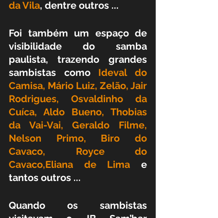
da Vila
, dentre outros ... 
Foi também um espaço de 
visibilidade do samba 
paulista, trazendo grandes 
sambistas como 
Ideval do 
Camisa, Mário Luiz, Zelão, Jair 
Rodrigues, Osvaldinho da 
Cuíca, Aldo Bueno, Thobias 
da Vai-Vai, Geraldo Filme, 
Nelson Primo, Biro do 
Cavaco, Royce do 
Cavaco,Eliana de Lima 
e 
tantos outros ...
Quando os sambistas 